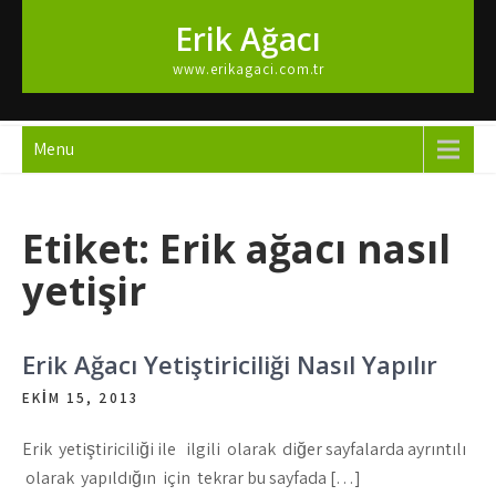
Skip
Erik Ağacı
to
content
www.erikagaci.com.tr
Menu
Etiket:
Erik ağacı nasıl
yetişir
Erik Ağacı Yetiştiriciliği Nasıl Yapılır
EKIM 15, 2013
Erik yetiştiriciliği ile ilgili olarak diğer sayfalarda ayrıntılı
olarak yapıldığın için tekrar bu sayfada […]