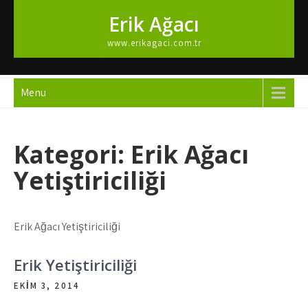
Skip
Erik Ağacı
to
content
www.erikagaci.com.tr
Menu
Kategori:
Erik Ağacı
Yetiştiriciliği
Erik Ağacı Yetiştiriciliği
Erik Yetiştiriciliği
EKIM 3, 2014