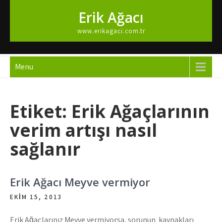
Skip
Erik Ağacı
to
content
www.erikagaci.com.tr
Menu
Etiket:
Erik Ağaçlarının
verim artışı nasıl
sağlanır
Erik Ağacı Meyve vermiyor
EKIM 15, 2013
Erik Ağaçlarınız Meyve vermiyorsa, sorunun kaynakları