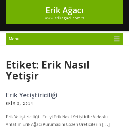
Skip
Erik Ağacı
to
content
www.erikagaci.com.tr
Menu
Etiket:
Erik Nasıl
Yetişir
Erik Yetiştiriciliği
EKIM 3, 2014
Erik Yetiştiriciliği : En İyi Erik Nasıl Yetiştirilir Videolu
Anlatım Erik Ağacı Kurumasını Çözen Üreticilerin […]