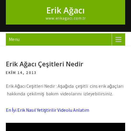
Skip
Erik Ağacı
to
content
www.erikagaci.com.tr
Menu
Erik Ağacı Çeşitleri Nedir
EKIM 14, 2013
Erik Ağacı Çeşitleri Nedir : Aşağıda çeşitli cins erik ağaçları
hakkında çekilmiş bakım videolarını izleyebilirsiniz.
En İyi Erik Nasıl Yetiştirilir Videolu Anlatım