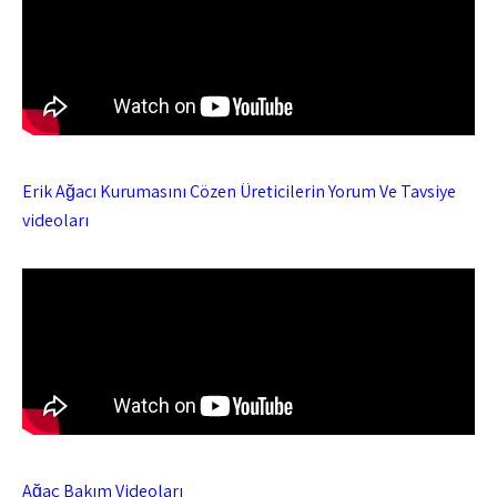
Erik Ağacı Kurumasını Çözen Üreticilerin Yorum Ve Tavsiye
videoları
Ağaç Bakım Videoları