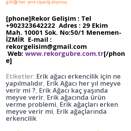
gittiği her yere sipariş alıyoruz.
[phone]Rekor Gelişim : Tel
+902323642222 Adres : 29 Ekim
Mah. 10001 Sok. No:50/1 Menemen-
İZMİR E-mail :
rekorgelisim@gmail.com
Web:
www.rekorgubre.com.tr
[/phon
e]
Etiketler:
Erik ağacı erkencilik için ne
yapılmalıdır
,
Erik Ağacı her yıl meyve
verir mi ?
,
Erik Ağacı kaç yaşında
meyve verir
,
Erik ağacında ürün
verme problemi
,
Erik ağaçları erken
meyve verir mi
,
Erik ağaçlarında
erkencilik