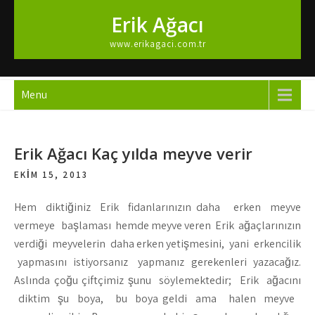
Skip
Erik Ağacı
to
content
www.erikagaci.com.tr
Menu
Erik Ağacı Kaç yılda meyve verir
EKIM 15, 2013
Hem diktiğiniz Erik fidanlarınızın daha erken meyve
vermeye başlaması hemde meyve veren Erik ağaçlarınızın
verdiği meyvelerin daha erken yetişmesini, yani erkencilik
yapmasını istiyorsanız yapmanız gerekenleri yazacağız.
Aslında çoğu çiftçimiz şunu söylemektedir; Erik ağacını
diktim şu boya, bu boya geldi ama halen meyve