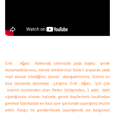
Erik Ağacı Hakkında sitemizde yada başka yerde
bulamadıklarınızı, merak ettiklerinizi bizleri arayarak yada
mail atarak istediğiniz zaman danışabilirsiniz. Sizlere en
kısa zamanda dönmeye çalışırız. Erik Ağacı için çok
önemli ürünlerden olan Rekor Gelişimden, 1 adet dahi
siparişinizin olması halinde, gerek bayilerimiz tarafından
gerekse fabrikadan en kısa süre içerisinde siparişiniz teslim
edilir. Kargo ile gönderilecek siparişlerde ise kargonun